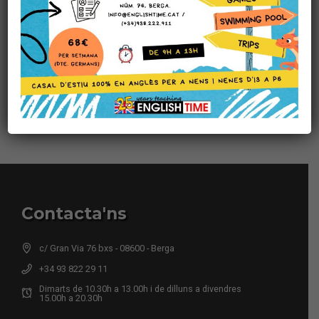
PRÒXIM
A1 Movers games
Contacta'ns
c/ Gran Via 76 bxs - 08600 - Berga
+34 93 822 29 11
Dimarts de 10.30h a 13.00h i de dilluns a divendres
15.00h a 20.30h