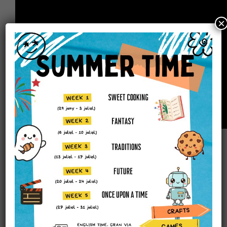
×
ANTERIOR
King Charles III's Coronation details