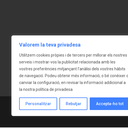
Contacta'ns
Sobr
c/ Gran Via 76 bxs - 08600 -
Més Serv
Berga
Idiomes p
+34 93 822 29 11
Valorem la teva privadesa
Dimarts de 10.30h a 13.00h i de
Idiomes p
dilluns a divendres 15.00h a
Utilitzem cookies pròpies i de tercers per millorar els nostres
20.30h
serveis i mostrar-vos la publicitat relacionada amb les
Idiomes p
vostres preferències mitjançant l’anàlisi dels vostres hàbits
de navegació. Podeu obtenir més informació, o bé conèixer 
canviar la configuració, en revisar la informació addicional a
la nostra
política de privadesa
.
Personalitzar
Rebutjar
Accepta-ho tot