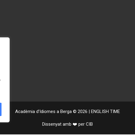
e nosaltres
Més informaci
eis
Avís legal
er a nens
Política de privacitat
er a joves
Política de galetes
er a adults
Política de Xarxes Socials
Calendari 2025/2026
o
Acadèmia d’Idiomes a Berga © 2026 | ENGLISH TIME
Dissenyat amb ❤️ per CIB